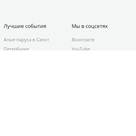
Лучшие события
Мы в соцсетях
Алые паруса в Санкт
Вконтакте
Петербурге
YouTube
День ВМФ в Санкт-
Яндекс.Район
Петербурге
Новый год в Санкт-
Петербурге
© 2012–2026 Сетевое издание АО ИД