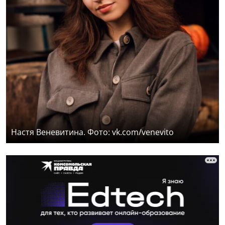
Настя Веневитина. Фото: vk.com/venevito