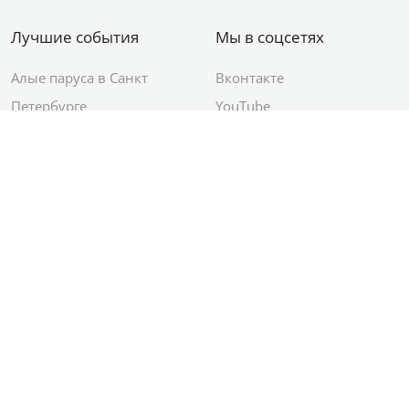
Лучшие события
Мы в соцсетях
Алые паруса в Санкт
Вконтакте
Петербурге
YouTube
День ВМФ в Санкт-
Яндекс.Район
Петербурге
Новый год в Санкт-
Петербурге
© 2012–2026 Сетевое издание АО ИД
«Комсомольская правда»