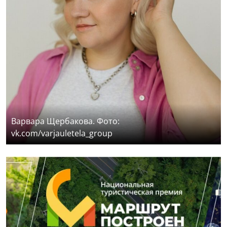
Варвара Щербакова. Фото:
vk.com/varjauletela_group