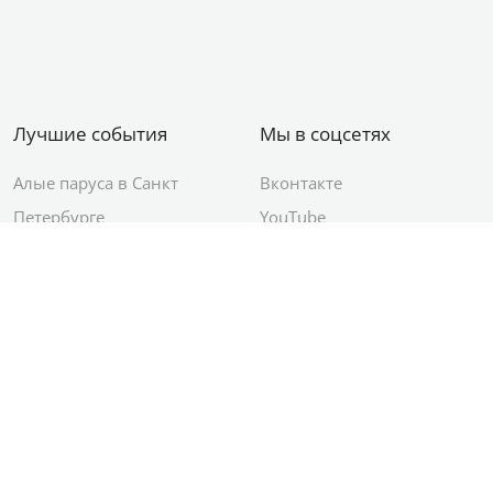
Лучшие события
Мы в соцсетях
Алые паруса в Санкт
Вконтакте
Петербурге
YouTube
День ВМФ в Санкт-
Яндекс.Район
Петербурге
Новый год в Санкт-
Петербурге