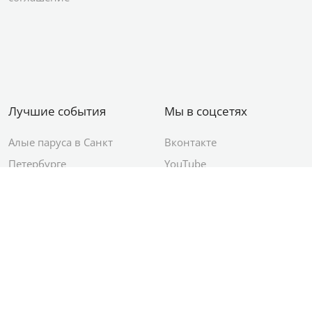
Лучшие события
Мы в соцсетях
Алые паруса в Санкт
Вконтакте
Петербурге
YouTube
День ВМФ в Санкт-
Яндекс.Район
Петербурге
Новый год в Санкт-
Петербурге