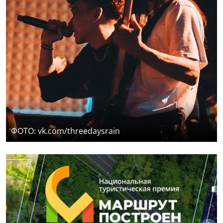
ФОТО: vk.com/threedaysrain