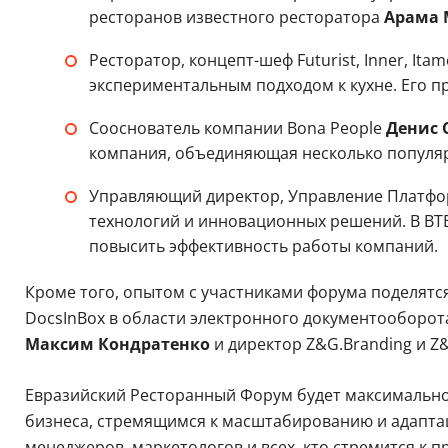
ресторанов известного ресторатора
Арама 
Ресторатор, концепт-шеф Futurist, Inner, Ita
экспериментальным подходом к кухне. Его п
Сооснователь компании Bona People
Денис 
компания, объединяющая несколько популя
Управляющий директор, Управление Платф
технологий и инновационных решений. В ВТБ
повысить эффективность работы компаний.
Кроме того, опытом с участниками форума поделятс
DocsInBox в области электронного документооборот
Максим Кондратенко
и директор Z&G.Branding и Z
Евразийский Ресторанный Форум будет максимально
бизнеса, стремящимся к масштабированию и адапта
менеджеров, маркетологов и всех, кто стремится к 