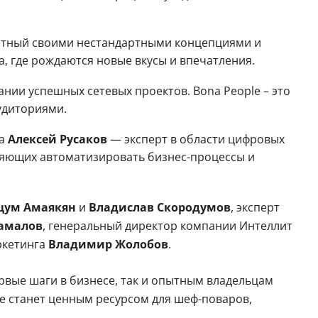
стный своими нестандартными концепциями и
, где рождаются новые вкусы и впечатления.
нии успешных сетевых проектов. Bona People – это
удиториями.
са
Алексей Русаков
— эксперт в области цифровых
ляющих автоматизировать бизнес-процессы и
цум Амаякян
и
Владислав Скородумов
, эксперт
амалов
, генеральный директор компании Интеллит
ркетинга
Владимир Жолобов
.
вые шаги в бизнесе, так и опытным владельцам
 станет ценным ресурсом для шеф-поваров,