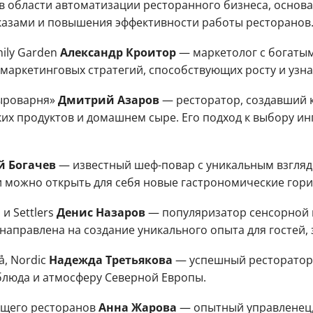
в области автоматизации ресторанного бизнеса, основа
азами и повышения эффективности работы ресторанов
ily Garden
Александр Кроитор
— маркетолог с богатым
 маркетинговых стратегий, способствующих росту и узна
Сыроварня»
Дмитрий Азаров
— ресторатор, создавший 
их продуктов и домашнем сыре. Его подход к выбору и
 Богачев
— известный шеф-повар с уникальным взгляд
ии можно открыть для себя новые гастрономические гори
и Settlers
Денис Назаров
— популяризатор сенсорной к
направлена на создание уникального опыта для гостей, 
, Nordic
Надежда Третьякова
— успешный ресторатор,
блюда и атмосферу Северной Европы.
ющего ресторанов
Анна Жарова
— опытный управленец,