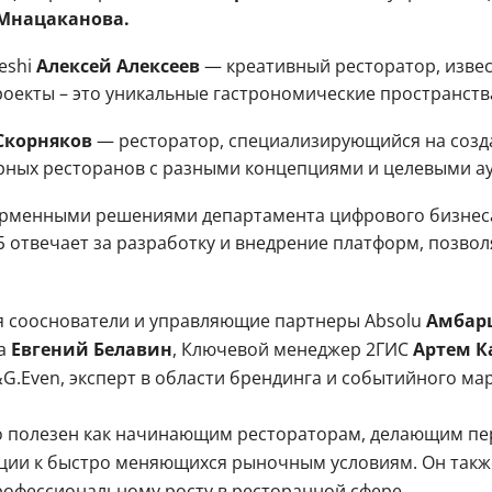
Мнацаканова.
meshi
Алексей Алексеев
— креативный ресторатор, изве
роекты – это уникальные гастрономические пространства
Скорняков
— ресторатор, специализирующийся на созда
рных ресторанов с разными концепциями и целевыми а
орменными решениями департамента цифрового бизне
 отвечает за разработку и внедрение платформ, позво
я сооснователи и управляющие партнеры Absolu
Амбар
а
Евгений Белавин
, Ключевой менеджер 2ГИС
Артем К
&G.Even, эксперт в области брендинга и событийного ма
 полезен как начинающим рестораторам, делающим пер
ции к быстро меняющихся рыночным условиям. Он также
профессиональному росту в ресторанной сфере.