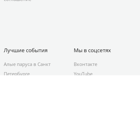
Лучшие события
Мы в соцсетях
Алые паруса в Санкт
Вконтакте
Петербурге
YouTube
День ВМФ в Санкт-
Яндекс.Район
Петербурге
Новый год в Санкт-
Петербурге