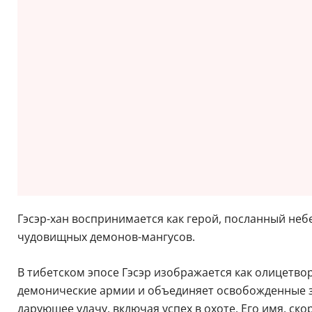
Гэсэр-хан воспринимается как герой, посланный не
чудовищных демонов-мангусов.
В тибетском эпосе Гэсэр изображается как олицетво
демонические армии и объединяет освобожденные зе
дарующее удачу, включая успех в охоте. Его имя, ско