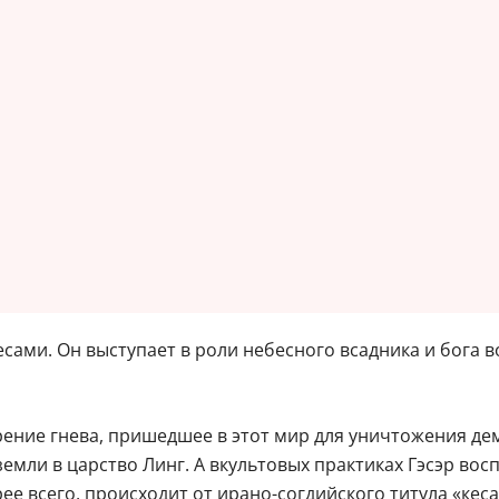
бесами. Он выступает в роли небесного всадника и бог
рение гнева, пришедшее в этот мир для уничтожения де
мли в царство Линг. А вкультовых практиках Гэсэр вос
рее всего, происходит от ирано-согдийского титула «кеса