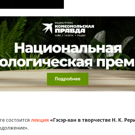
ге состоится
лекция
«Гэсэр-хан в творчестве Н. К. Рер
одолжение».