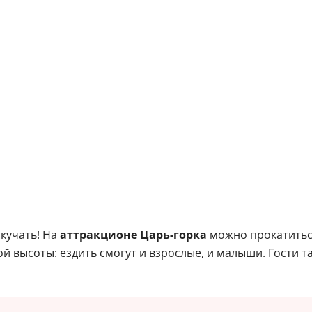
кучать! На
аттракционе Царь-горка
можно прокатиться
ой высоты: ездить смогут и взрослые, и малыши. Гости т