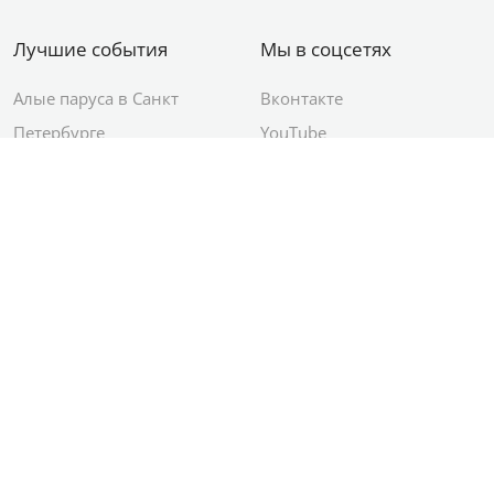
Лучшие события
Мы в соцсетях
Алые паруса в Санкт
Вконтакте
Петербурге
YouTube
День ВМФ в Санкт-
Яндекс.Район
Петербурге
Новый год в Санкт-
Петербурге
© 2012–2026 Сетевое издание АО ИД
«Комсомольская правда»