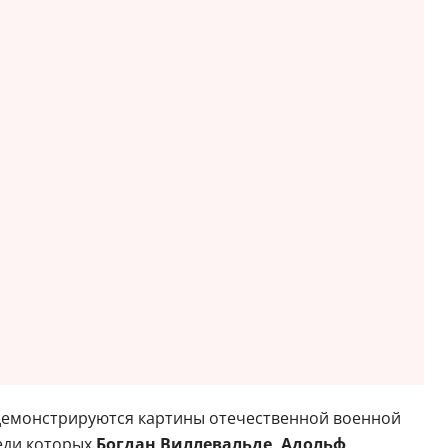
й демонстрируются картины отечественной военной
реди которых
Богдан Виллевальде, Адольф