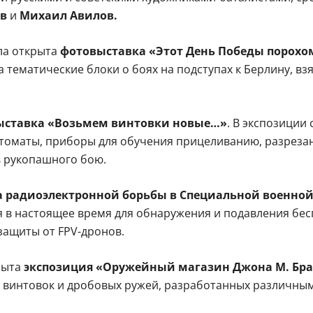
ов
и
Михаил Авилов.
ла открыта
фотовыставка «Этот День Победы порохо
тематические блоки о боях на подступах к Берлину, вз
ыставка «Возьмем винтовки новые…»
. В экспозици
втоматы, приборы для обучения прицеливанию, разрезан
в рукопашного бою.
а радиоэлектронной борьбы в Специальной военно
я в настоящее время для обнаружения и подавления бе
защиты от FPV-дронов.
рыта
экспозиция «Оружейный магазин Джона М. Бр
ых винтовок и дробовых ружей, разработанных различн