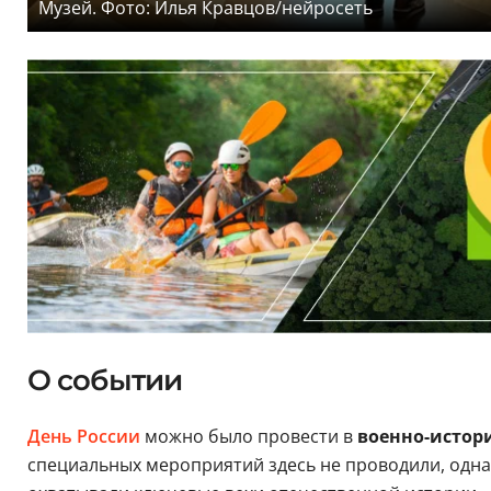
Музей. Фото: Илья Кравцов/нейросеть
О событии
День России
можно было провести в
военно-истор
специальных мероприятий здесь не проводили, однак