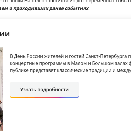
— от эпохи Наполеоновских войн до современных событ
ваем о проходивших ранее событиях
.
нии
В День России жителей и гостей Санкт-Петербурга
концертные программы в Малом и Большом залах ф
публике представят классические традиции и межд
Узнать подробности