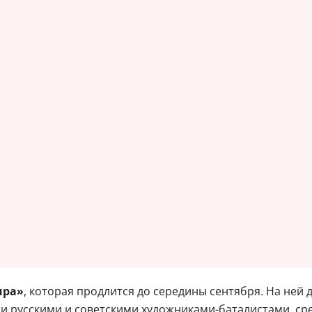
ира»
, которая продлится до середины сентября. На не
ыми русскими и советскими художниками-баталистами, с