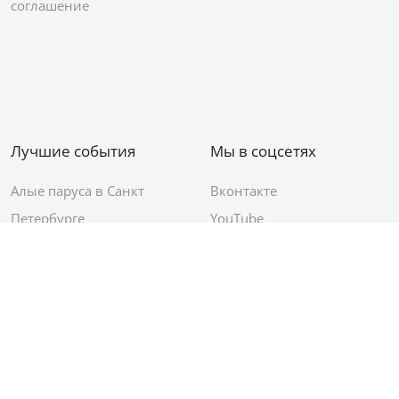
соглашение
Лучшие события
Мы в соцсетях
Алые паруса в Санкт
Вконтакте
Петербурге
YouTube
День ВМФ в Санкт-
Яндекс.Район
Петербурге
Новый год в Санкт-
Петербурге