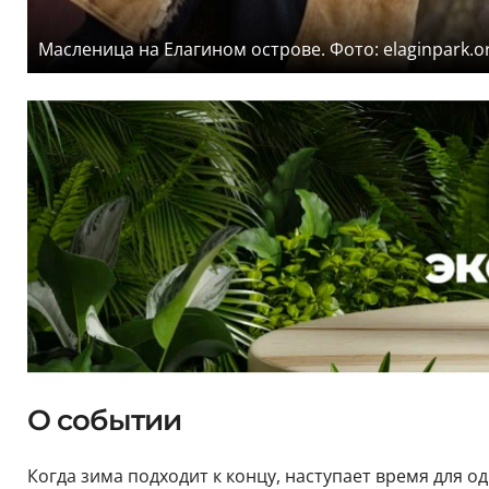
Масленица на Елагином острове. Фото: elaginpark.o
О событии
Когда зима подходит к концу, наступает время для 