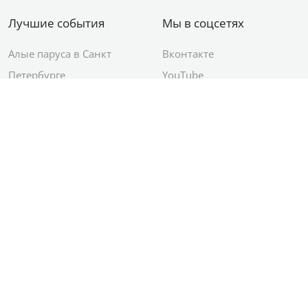
Лучшие события
Мы в соцсетях
Алые паруса в Санкт
Вконтакте
Петербурге
YouTube
День ВМФ в Санкт-
Яндекс.Район
Петербурге
Новый год в Санкт-
Петербурге
© 2012–2026 Сетевое издание АО ИД
«Комсомольская правда»