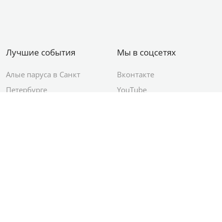
Лучшие события
Мы в соцсетях
Алые паруса в Санкт
Вконтакте
Петербурге
YouTube
День ВМФ в Санкт-
Яндекс.Район
Петербурге
Новый год в Санкт-
Петербурге