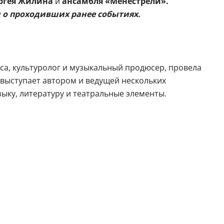
ергея Жилина
и
ансамбля «Менестрели».
 о проходивших ранее событиях.
иса, культуролог и музыкальный продюсер, провела
выступает автором и ведущей нескольких
ку, литературу и театральные элементы.