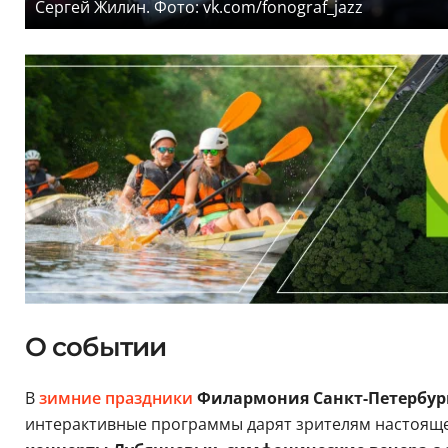
Сергей Жилин. Фото: vk.com/fonograf_jazz
О событии
В
зимние праздники
Филармония Санкт-Петербур
интерактивные программы дарят зрителям настояще