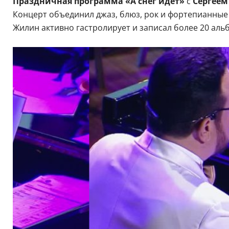
Праздничная программа «А снег идет»
с
Сергее
Концерт объединил джаз, блюз, рок и фортепианны
Жилин активно гастролирует и записал более 20 аль