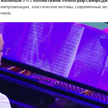
м Жилиным
и его
коллективом «Фонограф-Симфо-Дж
е импровизации, классические мотивы, современные эк
бомов.