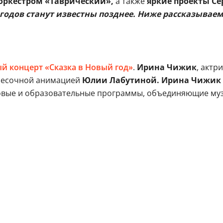
 оркестром «Таврический»,
а также
яркие проекты С
годов станут известны позднее. Ниже рассказываем
й концерт «Сказка в Новый год»
.
Ирина Чижик
, актр
 песочной анимацией
Юлии Лабутиной. Ирина Чижик
овые и образовательные программы, объединяющие музы