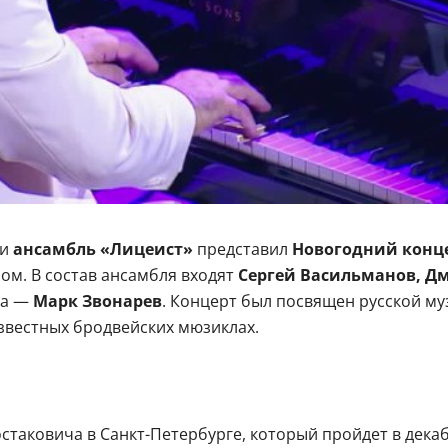
и
ансамбль «Лицеист»
представил
Новогодний конце
ом. В состав ансамбля входят
Сергей Васильманов, Д
ва —
Марк Звонарев
. Концерт был посвящен русской м
звестных бродвейских мюзиклах.
аковича в Санкт-Петербурге, который пройдет в декабр