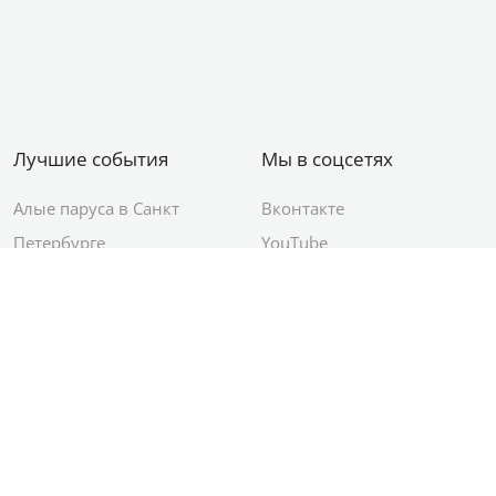
Лучшие события
Мы в соцсетях
Алые паруса в Санкт
Вконтакте
Петербурге
YouTube
День ВМФ в Санкт-
Яндекс.Район
Петербурге
Новый год в Санкт-
Петербурге