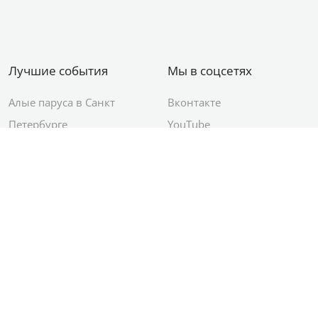
Лучшие события
Мы в соцсетях
Алые паруса в Санкт
Вконтакте
Петербурге
YouTube
День ВМФ в Санкт-
Яндекс.Район
Петербурге
Новый год в Санкт-
Петербурге