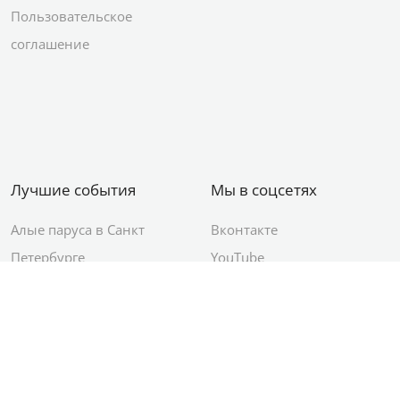
Пользовательское
соглашение
Лучшие события
Мы в соцсетях
Алые паруса в Санкт
Вконтакте
Петербурге
YouTube
День ВМФ в Санкт-
Яндекс.Район
Петербурге
Новый год в Санкт-
Петербурге