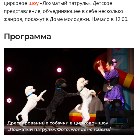
цирковое
шоу
«Лохматый патруль». Детское
представление, объединяющее в себе несколько
жанров, покажут в Доме молодежи. Начало в 12:00.
Программа
Дрессированные собачки в цирковом шоу
«Лохматый патруль». Фото: wonder-circus.ru/