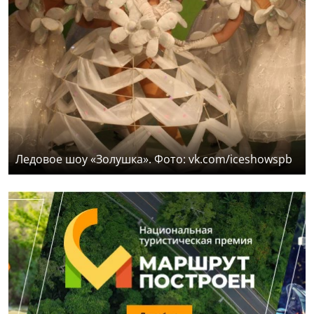
Ледовое шоу «Золушка». Фото: vk.com/iceshowspb