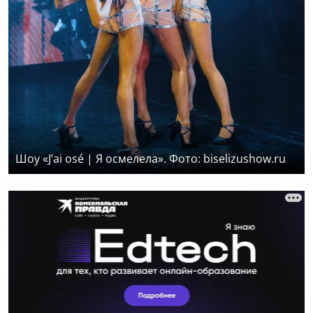
Шоу «J’ai osé | Я осмелела». Фото: biselizushow.ru