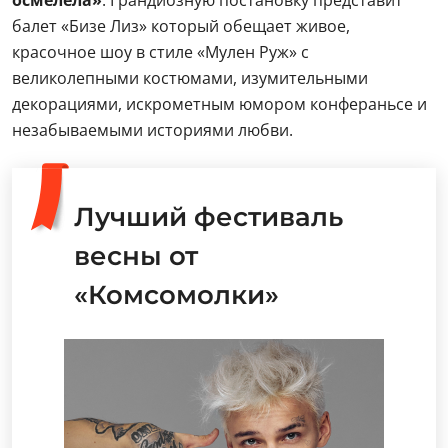
осмелела»
. Грандиозную постановку представит
балет «Бизе Лиз» который обещает живое,
красочное шоу в стиле «Мулен Руж» с
великолепными костюмами, изумительными
декорациями, искрометным юмором конфераньсе и
незабываемыми историями любви.
Лучший фестиваль
весны от
«Комсомолки»