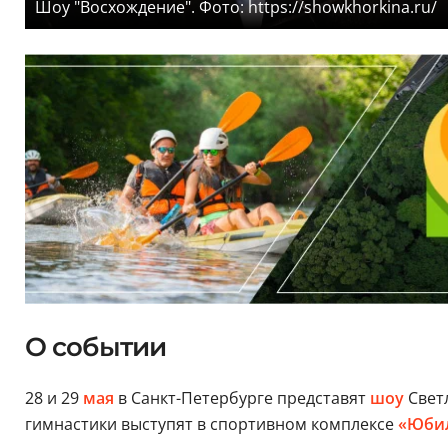
Шоу "Восхождение". Фото: https://showkhorkina.ru/
О событии
28 и 29
мая
в Санкт-Петербурге представят
шоу
Светл
гимнастики выступят в спортивном комплексе
«Юби