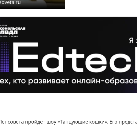
oveta.ru
К Ленсовета пройдет шоу «Танцующие кошки». Его предс