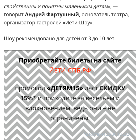
свойственны и понятны маленьким детям
», —
говорит
Андрей Фартушный
, основатель театра,
организатор гастролей «Йети-Шоу».
Шоу рекомендовано для детей от 3 до 10 лет.
Приобретайте билеты на сайте
ЙЕТИ-СПБ.РФ
промокод
«ДЕТЯМ15»
даст
СКИДКУ
15%*
и приходите за весельем и
вдохновением, ведь они – не
ограничены!
*Действует до 30.10.2024