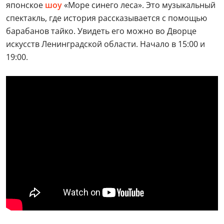
японское
шоу
«Море синего леса». Это музыкальный
спектакль, где история рассказывается с помощью
барабанов тайко. Увидеть его можно во Дворце
искусств Ленинградской области. Начало в 15:00 и
19:00.