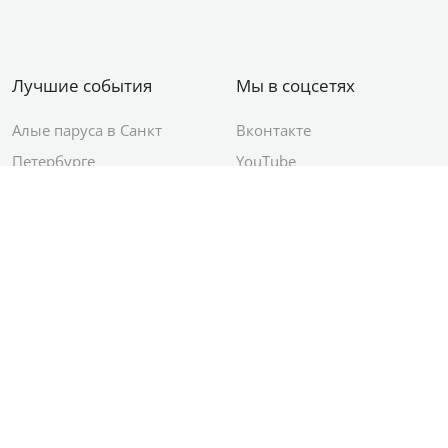
Лучшие события
Мы в соцсетях
Алые паруса в Санкт
Вконтакте
Петербурге
YouTube
День ВМФ в Санкт-
Яндекс.Район
Петербурге
Новый год в Санкт-
Петербурге
© 2012–2026 Сетевое издание АО ИД