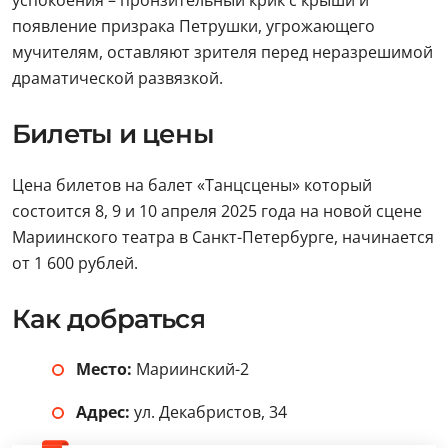
усугубляет страдания деревянного паяца.
Кульминация наступает, когда Арап на глазах у
праздничной толпы за пределами балагана
совершает непоправимое – убивает Петрушку.
Появление будочника и объяснения Фокусника, что
это всего лишь смерть куклы, не приносят
успокоения – пронзительный крик с крыши и
появление призрака Петрушки, угрожающего
мучителям, оставляют зрителя перед неразрешимой
драматической развязкой.
Билеты и цены
Цена билетов на балет «Танцсцены» который
состоится 8, 9 и 10 апреля 2025 года на новой сцене
Мариинского театра в Санкт-Петербурге, начинается