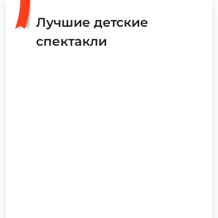
от 1 600 рублей.
Как добраться
Место:
Мариинский-2
Адрес:
ул. Декабристов, 34
Лучшие детские
спектакли