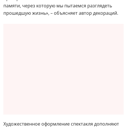
Художественное решение балета выстраивается
вокруг многослойной концепции восприятия памяти
и времени. Художник по декорациям
Алексей
Кондратьев
создает на сцене особую атмосферу с
помощью полупрозрачных падуг, разбивающих
пространство на несколько планов. «Это слои нашей
памяти, через которую мы пытаемся разглядеть
прошедшую жизнь», – объясняет автор декораций.