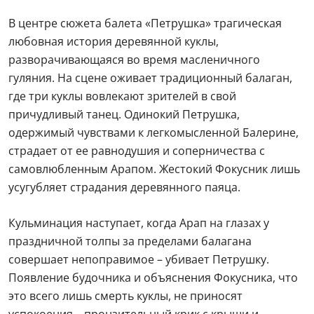
Роман Малышев, Ярослав Байбордин и Максим
Изместьев.
Помимо «Танцсцен» в программе вечера
одноактных балетов на музыку Стравинского
«Петрушка» в хореографии
Михаила Фокина
и
«Концертные танцы»
Александра Сергеева.
В центре сюжета балета «Петрушка» трагическая
любовная история деревянной куклы,
разворачивающаяся во время масленичного
гуляния. На сцене оживает традиционный балаган,
где три куклы вовлекают зрителей в свой
причудливый танец. Одинокий Петрушка,
одержимый чувствами к легкомысленной Балерине,
страдает от ее равнодушия и соперничества с
самовлюбленным Арапом. Жестокий Фокусник лишь