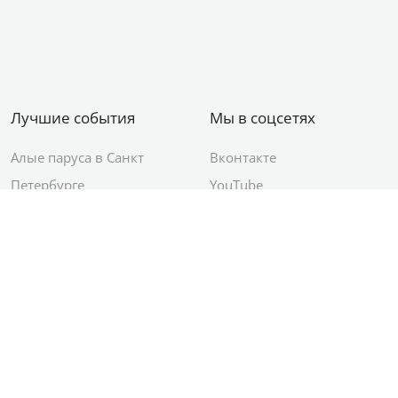
Лучшие события
Мы в соцсетях
Алые паруса в Санкт
Вконтакте
Петербурге
YouTube
День ВМФ в Санкт-
Яндекс.Район
Петербурге
Новый год в Санкт-
Петербурге