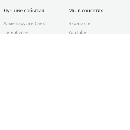
Лучшие события
Мы в соцсетях
Алые паруса в Санкт
Вконтакте
Петербурге
YouTube
День ВМФ в Санкт-
Яндекс.Район
Петербурге
Новый год в Санкт-
Петербурге
© 2012–2026 Сетевое издание АО ИД
«Комсомольская правда»