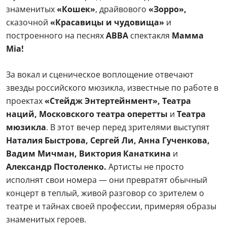
знаменитых
«Кошек»
, драйвового
«Зорро»,
сказочной
«Красавицы и чудовища»
и
построенного на песнях
ABBA
спектакля
Мамма
Mia!
За вокал и сценическое воплощение отвечают
звезды российского мюзикла, известные по работе в
проектах
«Стейдж Энтертейнмент», Театра
наций, Московского театра оперетты
и
Театра
мюзикла
. В этот вечер перед зрителями выступят
Наталия Быстрова, Сергей Ли, Анна Гученкова,
Вадим Мичман, Виктория Канаткина
и
Александр Постоленко.
Артисты не просто
исполнят свои номера — они превратят обычный
концерт в теплый, живой разговор со зрителем о
театре и тайнах своей профессии, примеряя образы
знаменитых героев.