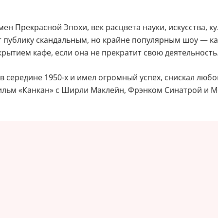
н Прекрасной Эпохи, век расцвета науки, искусства, к
т публику скандальным, но крайне популярным шоу — к
ытием кафе, если она не прекратит свою деятельность
 середине 1950-х и имел огромный успех, снискал любов
фильм «Канкан» с Ширли Маклейн, Фрэнком Синатрой и 