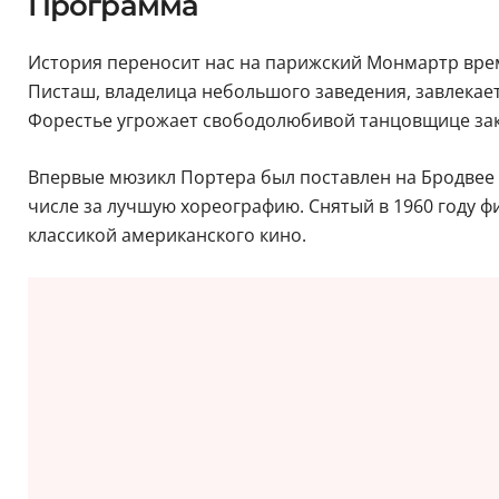
Программа
История переносит нас на парижский Монмартр време
Писташ, владелица небольшого заведения, завлекае
Форестье угрожает свободолюбивой танцовщице закр
Впервые мюзикл Портера был поставлен на Бродвее в
числе за лучшую хореографию. Снятый в 1960 году 
классикой американского кино.