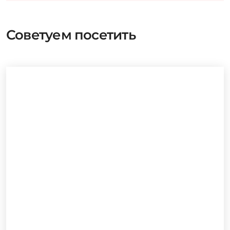
Советуем посетить
Мюзикл «Айсвилль»
Июнь - Август 2026
Театр на Садовой (Приют комедианта)