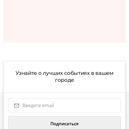
Подписываясь на рассылку, вы соглашаетесь с
политикой
конфиденциальности
«КП» – Афиша
Мы в регионах
Реклама на проекте
Санкт-Петербург
Правила публикации
Москва
события
Пользовательское
соглашение