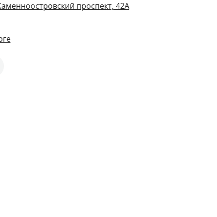
 Каменноостровский проспект, 42А
рге