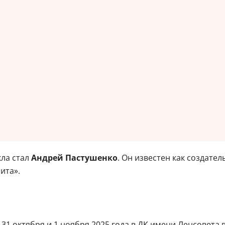
кла стал
Андрей Пастушенко
. Он известен как создате
ита».
 октября и 1 ноября 2025 года в ДК имени Ленсовета в С