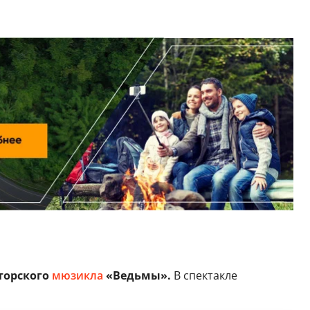
торского
мюзикла
«Ведьмы».
В спектакле