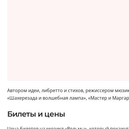
Автором идеи, либретто и стихов, режиссером мюзи
«Шахерезада и волшебная лампа», «Мастер и Маргар
Билеты и цены
Цена билетов на мюзикл «Ведьмы», который покажут 31