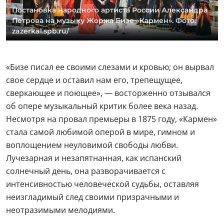
Постановка народного артиста России Александра
Петрова на музыку Жоржа Бизе «Кармен». Фото:
zazerkal.spb.ru/
«Бизе писал ее своими слезами и кровью; он вырвал
свое сердце и оставил нам его, трепещущее,
сверкающее и поющее», — восторженно отзывался
об опере музыкальный критик более века назад.
Несмотря на провал премьеры в 1875 году, «Кармен»
стала самой любимой оперой в мире, гимном и
воплощением неуловимой свободы любви.
Лучезарная и незапятнанная, как испанский
солнечный день, она разворачивается с
интенсивностью человеческой судьбы, оставляя
неизгладимый след своими призрачными и
неотразимыми мелодиями.