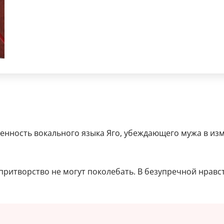
ченность вокального языка Яго, убеждающего мужа в из
ритворство не могут поколебать. В безупречной нравст