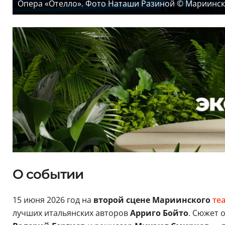
Опера «Отелло». Фото Наташи Разиной © Мариинск
О событии
15 июня 2026 год на
второй сцене Мариинского
те
лучших итальянских авторов
Арриго Бойто
. Сюжет 