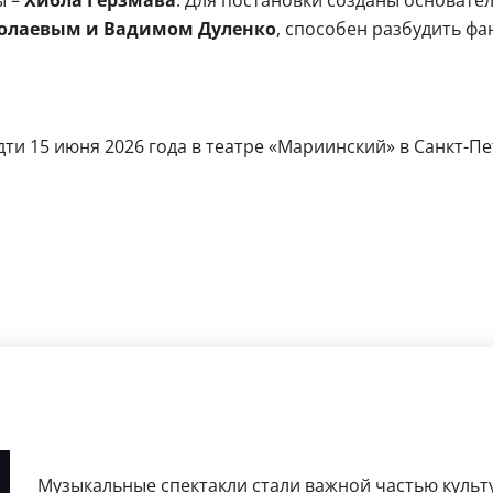
ы –
Хибла Герзмава
. Для постановки созданы основат
олаевым и Вадимом Дуленко
, способен разбудить фа
ти 15 июня 2026 года в театре «Мариинский» в Санкт-Пете
Музыкальные спектакли стали важной частью культ