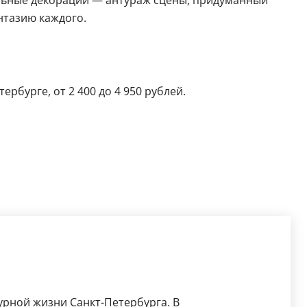
ельные декорации — антураж сцены, придуманный
нтазию каждого.
рбурге, от 2 400 до 4 950 рублей.
урной жизни Санкт-Петербурга. В