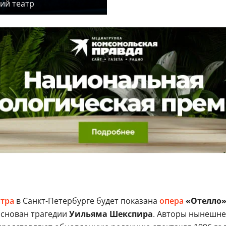
ий театр
атра
в Санкт-Петербурге будет показана
опера
«Отелло»
основан трагедии
Уильяма Шекспира
. Авторы нынешне