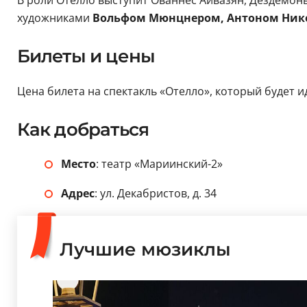
В роли Отелло выступит Ованнес Айвазян, Дездемон
художниками
Вольфом Мюнцнером, Антоном Ник
Билеты и цены
Цена билета на спектакль «Отелло», который будет ид
Как добраться
Место
: театр «Мариинский-2»
Адрес
: ул. Декабристов, д. 34
Лучшие мюзиклы