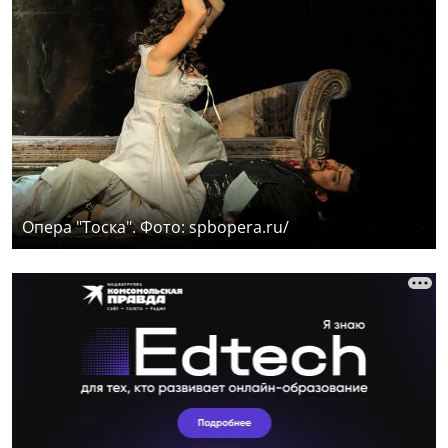
Опера "Тоска". Фото: spbopera.ru/