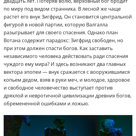
двадцать лет. Потеряв волю, верховный бог бродит
по миру под видом странника. В лесной же чаще
растет его внук Зигфрид. Он становится центральной
фигурой в новой партии, которую Валгалла
разыгрывает для своего спасения. Однако план
Вотана содержит парадокс: Зигфрид свободен, но
при этом должен спасти богов. Как заставить
независимого человека действовать ради спасения
чуждого ему мира? И здесь возникают два главных
вектора эпопеи — внук сражается с вооружившимся
копьем дедом, взяв в руки меч, и молодое, здоровое
и свободное человечество выступает против
дряхлой и невротичной цивилизации древних богов,
обремененной ошибками и ложью.