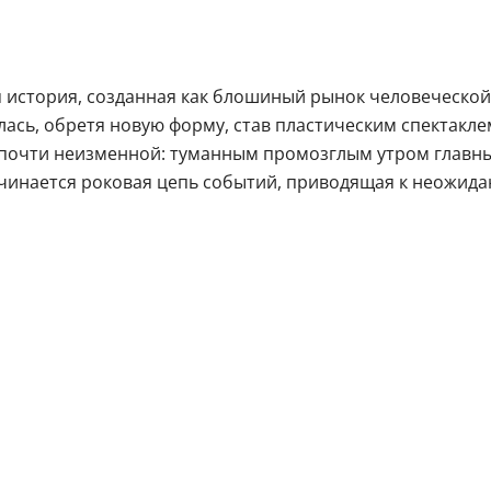
я история, созданная как блошиный рынок человеческо
сь, обретя новую форму, став пластическим спектакл
ь почти неизменной: туманным промозглым утром главн
ачинается роковая цепь событий, приводящая к неожид