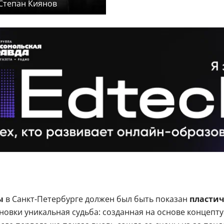
Степан Киянов
ы
в Санкт-Петербурге должен был быть показан
пласти
ановки уникальная судьба: созданная на основе концеп