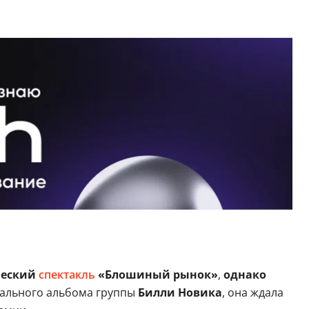
ческий
спектакль
«Блошиный рынок»
,
однако
туального альбома группы
Билли Новика
, она ждала