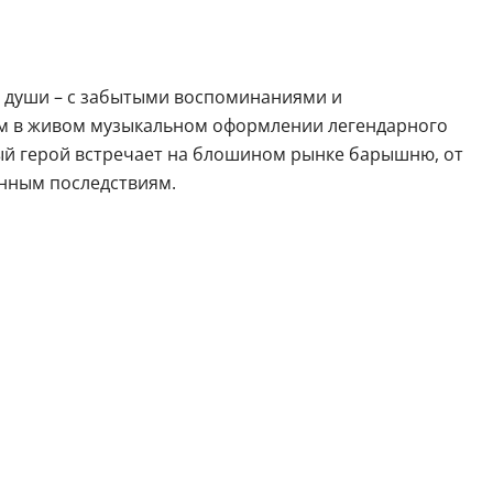
й души – с забытыми воспоминаниями и
ем в живом музыкальном оформлении легендарного
ый герой встречает на блошином рынке барышню, от
анным последствиям.