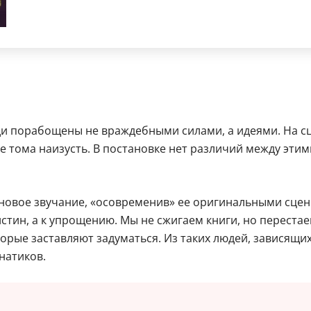
и порабощены не враждебными силами, а идеями. На сце
ые тома наизусть. В постановке нет различий между эти
 новое звучание, «осовременив» ее оригинальными сце
стин, а к упрощению. Мы не сжигаем книги, но переста
рые заставляют задуматься. Из таких людей, зависящи
натиков.