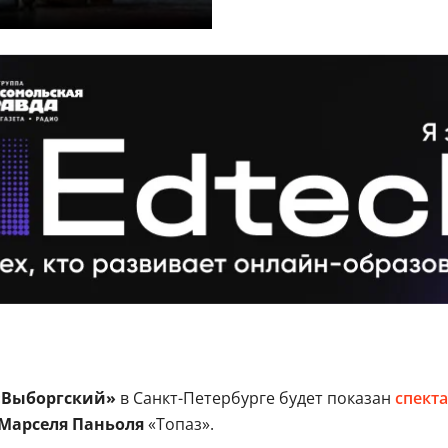
«Выборгский»
в Санкт-Петербурге будет показан
спект
Марселя Паньоля
«Топаз».