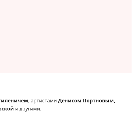
гиленичем
, артистами
Денисом Портновым,
вской
и другими.