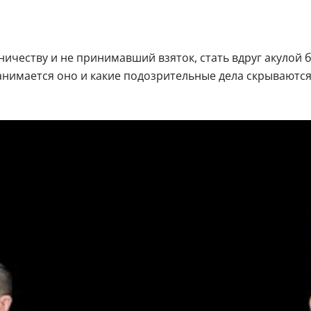
еству и не принимавший взяток, стать вдруг акулой биз
 занимается оно и какие подозрительные дела скрывают