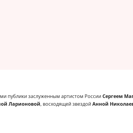
цами публики заслуженным артистом России
Сергеем Ма
ной Ларионовой
, восходящей звездой
Анной Николае