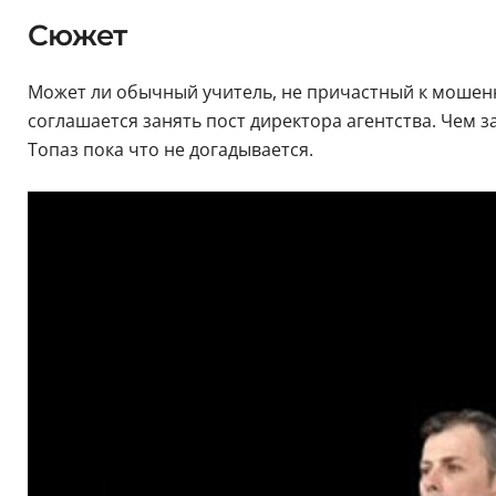
Сюжет
Может ли обычный учитель, не причастный к мошеннич
соглашается занять пост директора агентства. Чем
Топаз пока что не догадывается.