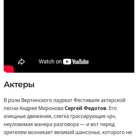
Актеры
В роли Вертинского лауреат Фестиваля актерской
песни Андрея Миронова
Сергей Федотов
. Его
изящные движения, слегка грассирующее «р»,
неуловимая манера разговора — и вот перед
зрителем возникает великий шансонье, которого не