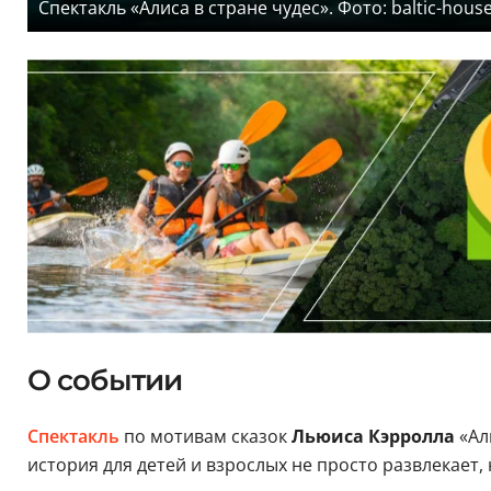
Спектакль «Алиса в стране чудес». Фото: baltic-house
О событии
Спектакль
по мотивам сказок
Льюиса Кэрролла
«Ал
история для детей и взрослых не просто развлекает,