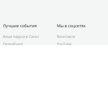
Лучшие события
Мы в соцсетях
Алые паруса в Санкт
Вконтакте
Петербурге
YouTube
День ВМФ в Санкт-
Яндекс.Район
Петербурге
Новый год в Санкт-
Петербурге