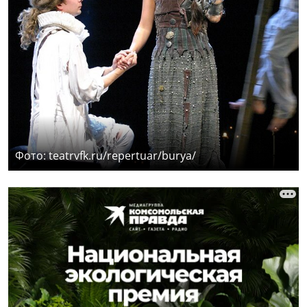
Фото: teatrvfk.ru/repertuar/burya/