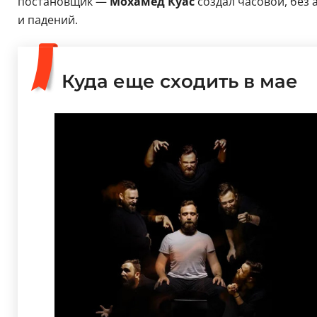
постановщик —
Мохамед Куас
создал часовой, без 
и падений.
Куда еще сходить в мае