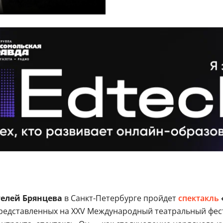
телей Брянцева
в Санкт-Петербурге пройдет
спектакль
представленных на XXV Международный театральный фест