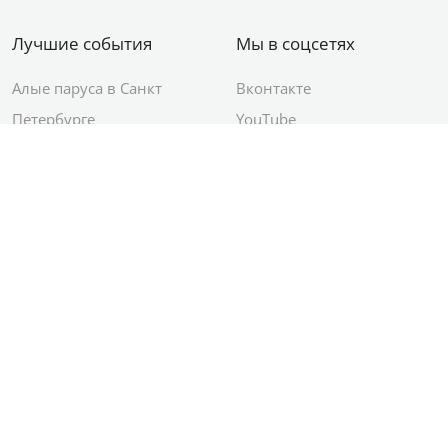
Лучшие события
Мы в соцсетях
Алые паруса в Санкт
Вконтакте
Петербурге
YouTube
День ВМФ в Санкт-
Яндекс.Район
Петербурге
Новый год в Санкт-
Петербурге
© 2012–2026 Сетевое издание АО ИД
«Комсомольская правда»