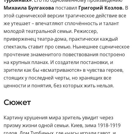
Турбиных»
. Его по одноименному произведению
Михаила Булгакова
поставил
Григорий Козлов.
В
этой сценической версии трагическое действие все
же утешает – впечатляют сплочённость и талант
молодой театральной семьи. Режиссер,
приверженец театра-дома, практически каждый
спектакль ставит про семью. Нынешнее сценическое
прочтение знаменитого повествования построено
на крупных планах. И создатели постановки, и
зрители как бы «всматриваются» в чувства героев,
стоящих у последней черты, но хранящих все
ценности и понятия, без которых жить нельзя.
Сюжет
Картину крушения мира зритель увидит через
призму жизни одной семьи. Киев, зима 1918-1919
годов. Дом Турбиных, где «часы играли гавот, и