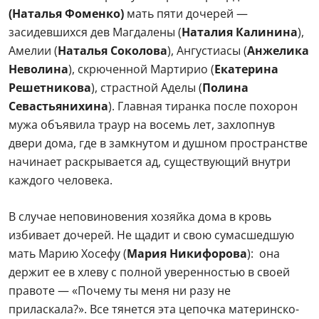
(Наталья Фоменко)
мать пяти дочерей —
засидевшихся дев Магдалены (
Наталия Калинина
),
Амелии (
Наталья Соколова
), Ангустиасы (
Анжелика
Неволина
), скрюченной Мартирио (
Екатерина
Решетникова
), страстной Аделы (
Полина
Севастьянихина
). Главная тиранка после похорон
мужа объявила траур на восемь лет, захлопнув
двери дома, где в замкнутом и душном пространстве
начинает раскрывается ад, существующий внутри
каждого человека.
В случае неповиновения хозяйка дома в кровь
избивает дочерей. Не щадит и свою сумасшедшую
мать Марию Хосефу (
Мария Никифорова
): она
держит ее в хлеву с полной уверенностью в своей
правоте — «Почему ты меня ни разу не
приласкала?». Все тянется эта цепочка материнско-