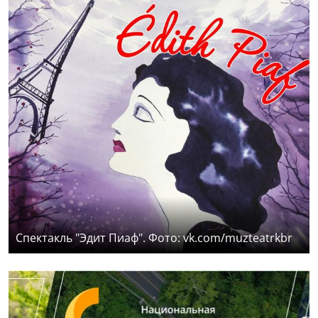
Спектакль "Эдит Пиаф". Фото: vk.com/muzteatrkbr